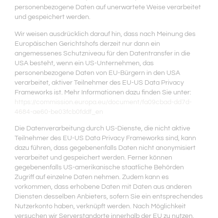
personenbezogene Daten auf unerwartete Weise verarbeitet
und gespeichert werden.
Wir weisen ausdrücklich darauf hin, dass nach Meinung des
Europäischen Gerichtshofs derzeit nur dann ein
angemessenes Schutzniveau für den Datentransfer in die
USA besteht, wenn ein US-Unternehmen, das
personenbezogene Daten von EU-Bürgern in den USA
verarbeitet, aktiver Teilnehmer des EU-US Data Privacy
Frameworks ist. Mehr Informationen dazu finden Sie unter:
https://commission.europa.eu/document/fa09cbad-dd7d-
4684-ae60-be03fcb0fddf_en
Die Datenverarbeitung durch US-Dienste, die nicht aktive
Teilnehmer des EU-US Data Privacy Frameworks sind, kann
dazu führen, dass gegebenenfalls Daten nicht anonymisiert
verarbeitet und gespeichert werden. Ferner können
gegebenenfalls US-amerikanische staatliche Behörden
Zugriff auf einzelne Daten nehmen. Zudem kann es
vorkommen, dass erhobene Daten mit Daten aus anderen
Diensten desselben Anbieters, sofern Sie ein entsprechendes
Nutzerkonto haben, verknüpft werden. Nach Möglichkeit
versuchen wir Serverstandorte innerhalb der EU zu nutzen,