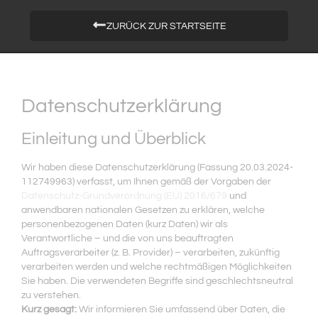
ZURÜCK ZUR STARTSEITE
Datenschutzerklärung
Einleitung und Überblick
Wir haben diese Datenschutzerklärung (Fassung 20.03.2024-
112749963) verfasst, um Ihnen gemäß der Vorgaben der
Datenschutz-Grundverordnung (EU) 2016/679
und
anwendbaren nationalen Gesetzen zu erklären, welche
personenbezogenen Daten (kurz Daten) wir als
Verantwortliche – und die von uns beauftragten
Auftragsverarbeiter (z. B. Provider) – verarbeiten, zukünftig
verarbeiten werden und welche rechtmäßigen Möglichkeiten
Sie haben. Die verwendeten Begriffe sind geschlechtsneutral
zu verstehen.
Kurz gesagt:
Wir informieren Sie umfassend über Daten, die