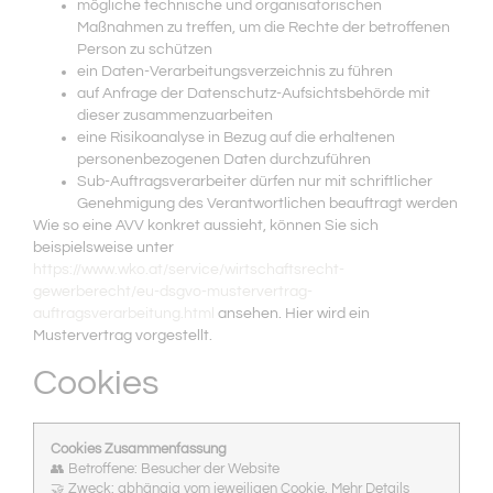
mögliche technische und organisatorischen
Maßnahmen zu treffen, um die Rechte der betroffenen
Person zu schützen
ein Daten-Verarbeitungsverzeichnis zu führen
auf Anfrage der Datenschutz-Aufsichtsbehörde mit
dieser zusammenzuarbeiten
eine Risikoanalyse in Bezug auf die erhaltenen
personenbezogenen Daten durchzuführen
Sub-Auftragsverarbeiter dürfen nur mit schriftlicher
Genehmigung des Verantwortlichen beauftragt werden
Wie so eine AVV konkret aussieht, können Sie sich
beispielsweise unter
https://www.wko.at/service/wirtschaftsrecht-
gewerberecht/eu-dsgvo-mustervertrag-
auftragsverarbeitung.html
ansehen. Hier wird ein
Mustervertrag vorgestellt.
Cookies
Cookies Zusammenfassung
👥 Betroffene: Besucher der Website
🤝 Zweck: abhängig vom jeweiligen Cookie. Mehr Details